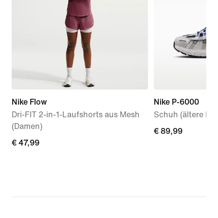
Nike Flow
Nike P-6000
Dri-FIT 2-in-1-Laufshorts aus Mesh
Schuh (ältere Kin
(Damen)
€ 89,99
€ 89,99
€ 47,99
€ 47,99