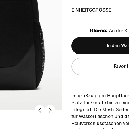
EINHEITSGRÖSSE
An der Ka
Klarna
In den Wa
Favorit
Im großzügigen Hauptfach 
Platz für Geräte bis zu ei
integriert. Die Mesh-Seite
für Wasserflaschen und d
Reißverschlusstaschen vor