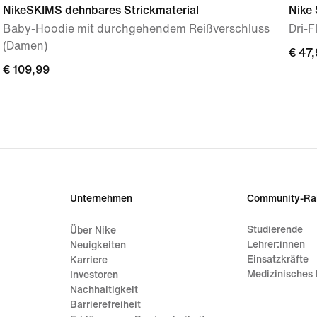
NikeSKIMS dehnbares Strickmaterial
Nike 
Baby-Hoodie mit durchgehendem Reißverschluss
Dri-F
(Damen)
€ 47
€ 47
€ 109,99
€ 109,99
Unternehmen
Community-Ra
Studierende
Über Nike
Lehrer:innen
Neuigkeiten
Einsatzkräfte
Karriere
Medizinisches 
Investoren
Nachhaltigkeit
Barrierefreiheit