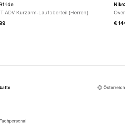
Stride
NikeSKIMS 
IT ADV Kurzarm-Laufoberteil (Herren)
Oversize-
,99
,99
€ 144,99
€ 144,99
batte
Österreich
Fachpersonal