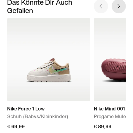
Das Könnte Dir Auch
Gefallen
Nike Force 1 Low
Nike Mind 001
Schuh (Babys/Kleinkinder)
Pregame Mule (D
€ 69,99
€ 69,99
€ 89,99
€ 89,99