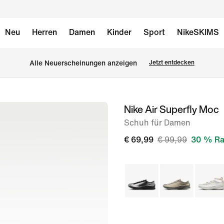
Neu
Herren
Damen
Kinder
Sport
NikeSKIMS
Alle Neuerscheinungen anzeigen
Jetzt entdecken
Nike Air Superfly Moc
Bild 1
von
Schuh für Damen
8
€ 69,99
€ 99,99
30 % Ra