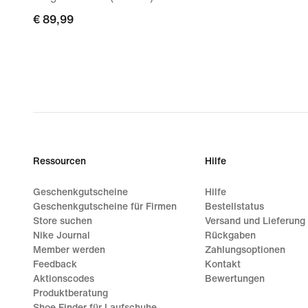
€ 89,99
€ 89,99
Ressourcen
Hilfe
Geschenkgutscheine
Hilfe
Geschenkgutscheine für Firmen
Bestellstatus
Store suchen
Versand und Lieferung
Nike Journal
Rückgaben
Member werden
Zahlungsoptionen
Feedback
Kontakt
Aktionscodes
Bewertungen
Produktberatung
Shoe Finder für Laufschuhe