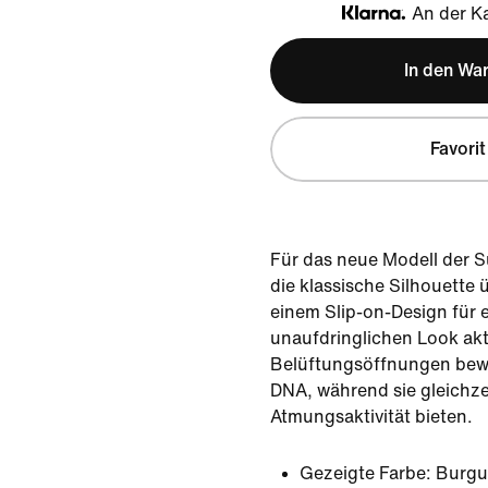
An der Ka
Klarna
In den Wa
Favorit
Für das neue Modell der S
die klassische Silhouette 
einem Slip-on-Design für 
unaufdringlichen Look akt
Belüftungsöffnungen bewa
DNA, während sie gleichze
Atmungsaktivität bieten.
Gezeigte Farbe:
Burg