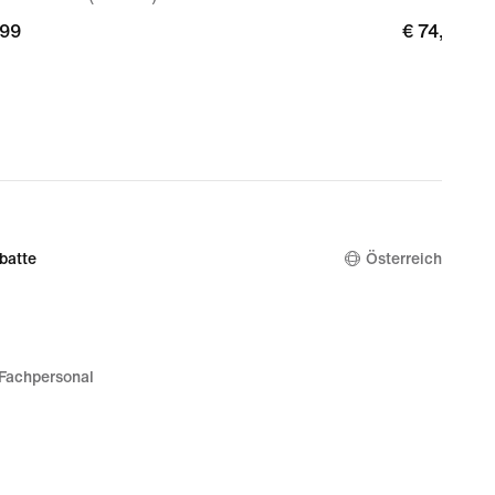
,99
,99
€ 74,99
€ 74,99
batte
Österreich
Fachpersonal