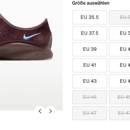
Größe auswählen
EU 35.5
EU 
EU 37.5
EU 
EU 39
EU 
EU 41
EU 
EU 43
EU 
EU 45
EU 4
EU 47
EU 4