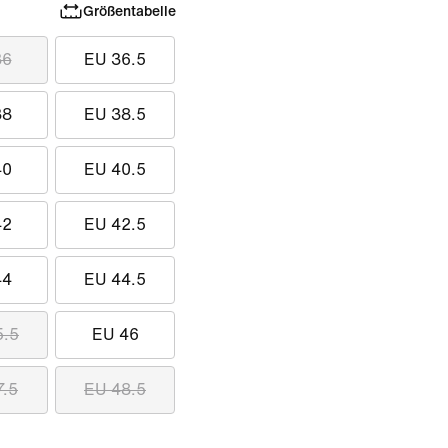
Größentabelle
36
EU 36.5
38
EU 38.5
40
EU 40.5
42
EU 42.5
44
EU 44.5
5.5
EU 46
7.5
EU 48.5