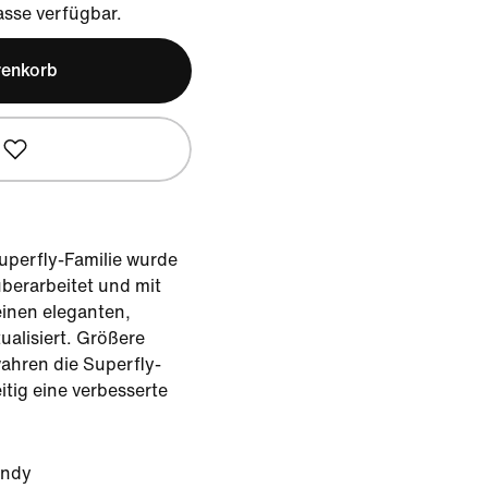
sse verfügbar.
renkorb
uperfly-Familie wurde
überarbeitet und mit
einen eleganten,
ualisiert. Größere
hren die Superfly-
itig eine verbesserte
undy