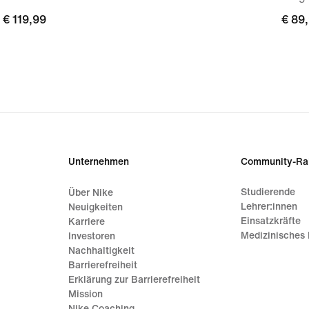
€ 119,99
€ 119,99
€ 89
€ 89
Unternehmen
Community-Ra
Studierende
Über Nike
Lehrer:innen
Neuigkeiten
Einsatzkräfte
Karriere
Medizinisches 
Investoren
Nachhaltigkeit
Barrierefreiheit
Erklärung zur Barrierefreiheit
Mission
Nike Coaching