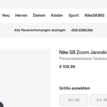
Neu
Herren
Damen
Kinder
Sport
NikeSKIMS
Alle Neuerscheinungen anzeigen
Jetzt entdecken
Nike SB Zoom Janoski 
Bild 1
von
Personalisierbarer Skateb
8
€ 109,99
Größe auswählen
EU 36
EU 3