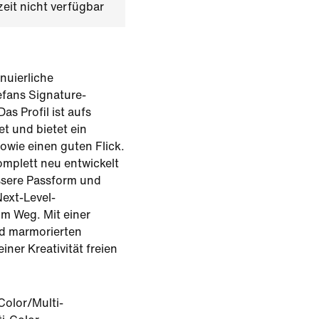
zeit nicht verfügbar
inuierliche
efans Signature-
as Profil ist aufs
t und bietet ein
owie einen guten Flick.
mplett neu entwickelt
ssere Passform und
Next-Level-
m Weg. Mit einer
nd marmorierten
ner Kreativität freien
Color/Multi-