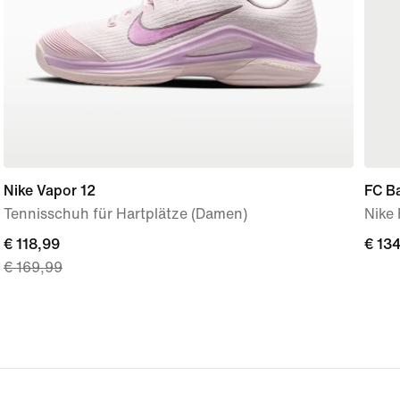
Nike Vapor 12
FC B
Tennisschuh für Hartplätze (Damen)
Nike
current
€ 118,99
€ 13
€ 13
€ 169,99
price
€ 118,99,
original
price
€ 169,99