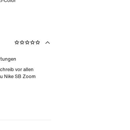
i-Color
rtungen
chreib vor allen
zu Nike SB Zoom