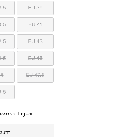
8.5
EU 39
0.5
EU 41
2.5
EU 43
4.5
EU 45
46
EU 47.5
9.5
sse verfügbar.
auft: