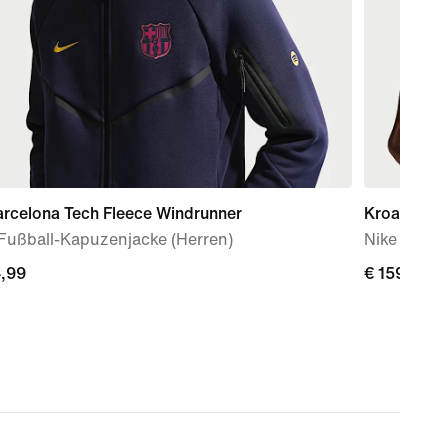
arcelona Tech Fleece Windrunner
Kroatien 2
 Fußball-Kapuzenjacke (Herren)
Nike Aero-
4,99
4,99
€ 159,99
€ 159,99