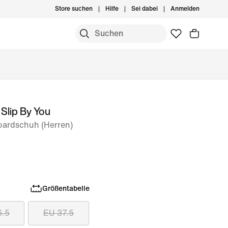
Store suchen
Hilfe
Sei dabei
Anmelden
Slip By You
oardschuh (Herren)
Größentabelle
6.5
EU 37.5