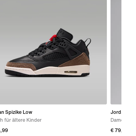
an Spizike Low
Jordan Bro
 für ältere Kinder
Damen-Tra
4,99
4,99
€ 79,99
€ 79,99