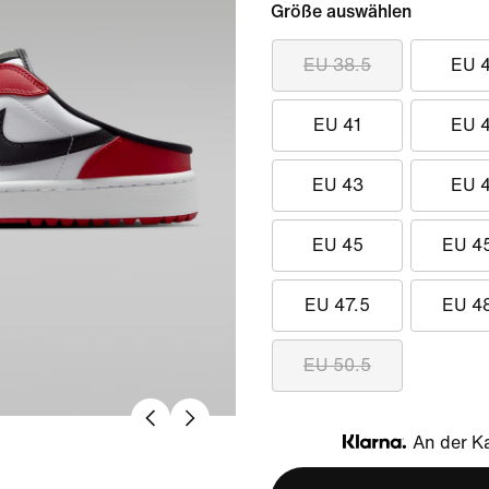
Größe auswählen
EU 38.5
EU 
EU 41
EU 
EU 43
EU 
EU 45
EU 4
EU 47.5
EU 4
EU 50.5
An der Ka
Klarna