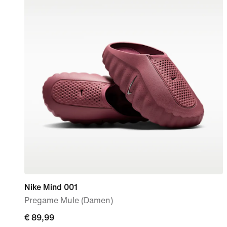
Nike Mind 001
Pregame Mule (Damen)
€ 89,99
€ 89,99