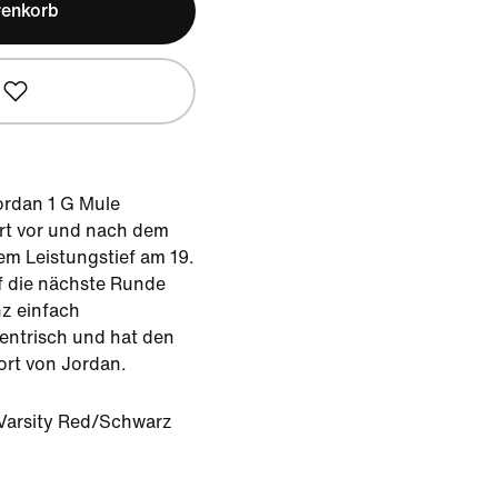
renkorb
rdan 1 G Mule
rt vor und nach dem
em Leistungstief am 19.
f die nächste Runde
z einfach
zentrisch und hat den
ort von Jordan.
Varsity Red/Schwarz