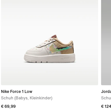
Nike Force 1 Low
Jord
Schuh (Babys, Kleinkinder)
Schuh
€ 69,99
€ 69,99
€ 12
€ 12