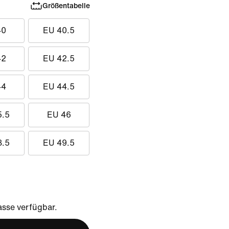
Größentabelle
40
EU 40.5
42
EU 42.5
44
EU 44.5
5.5
EU 46
8.5
EU 49.5
sse verfügbar.