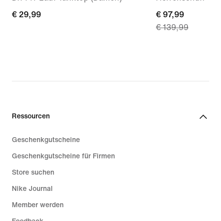
€ 29,99
€ 29,99
current
€ 97,99
€ 139,99
price
€ 97,99,
original
price
€ 139,99
Ressourcen
Geschenkgutscheine
Geschenkgutscheine für Firmen
Store suchen
Nike Journal
Member werden