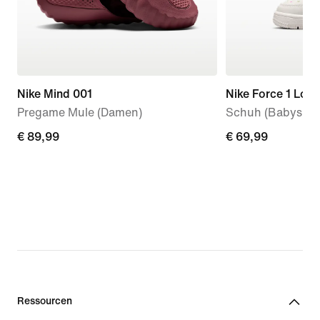
Nike Mind 001
Nike Force 1 Low
Pregame Mule (Damen)
Schuh (Babys, Kl
€ 89,99
€ 89,99
€ 69,99
€ 69,99
Ressourcen