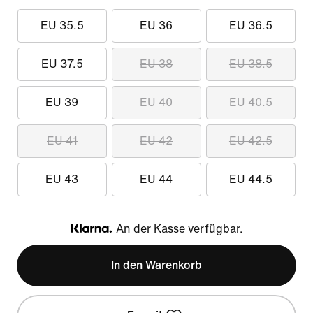
EU 35.5
EU 36
EU 36.5
EU 37.5
EU 38
EU 38.5
EU 39
EU 40
EU 40.5
EU 41
EU 42
EU 42.5
EU 43
EU 44
EU 44.5
An der Kasse verfügbar.
Klarna
In den Warenkorb