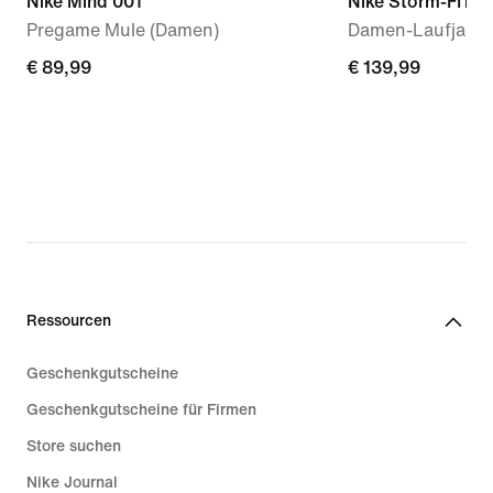
Nike Mind 001
Nike Storm-FIT S
Pregame Mule (Damen)
Damen-Laufjack
€ 89,99
€ 89,99
€ 139,99
€ 139,99
Ressourcen
Geschenkgutscheine
Geschenkgutscheine für Firmen
Store suchen
Nike Journal