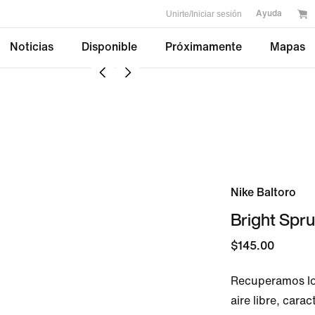
Unirte/Iniciar sesión
Ayuda
Noticias
Disponible
Próximamente
Mapas
Nike Baltoro
Bright Spr
$145.00
Recuperamos los
aire libre, carac