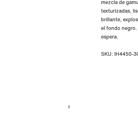
mezcla de gamu
texturizadas, li
brillante, explo
el fondo negro.
espera.

SKU: IH4450-3