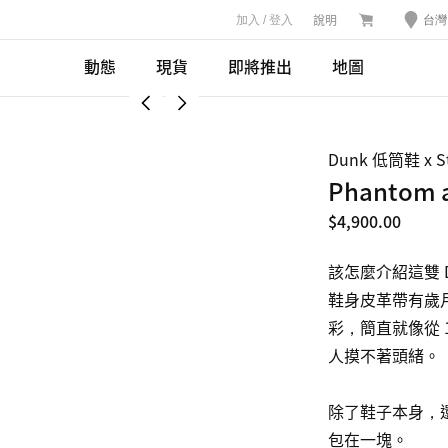
說明
加入 / 登入
台灣
動態
現貨
即將推出
地圖
Dunk 低筒鞋 x St
Phantom a
$4,900.00
該怎麼介紹這雙 D
鞋身皮革帶有歲
彩，簡直就像從 
人摸不著頭緒。

除了鞋子本身，
包在一塊。
