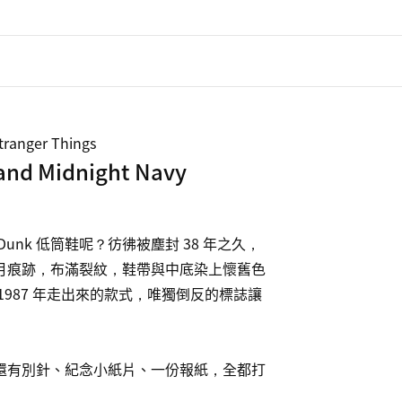
ranger Things
nd Midnight Navy
unk 低筒鞋呢？彷彿被塵封 38 年之久，
月痕跡，布滿裂紋，鞋帶與中底染上懷舊色
1987 年走出來的款式，唯獨倒反的標誌讓
還有別針、紀念小紙片、一份報紙，全都打