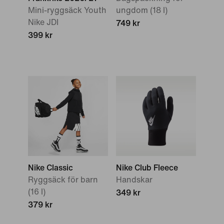
Mini-ryggsäck Youth
ungdom (18 l)
Nike JDI
749 kr
399 kr
Nike Classic
Nike Club Fleece
Ryggsäck för barn
Handskar
(16 l)
349 kr
379 kr