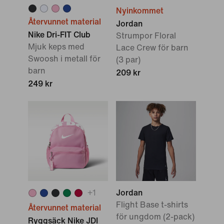
Nyinkommet
Återvunnet material
Jordan
Nike Dri-FIT Club
Strumpor Floral
Mjuk keps med
Lace Crew för barn
Swoosh i metall för
(3 par)
barn
209 kr
249 kr
+
1
Jordan
Flight Base t-shirts
Återvunnet material
för ungdom (2-pack)
Ryggsäck Nike JDI