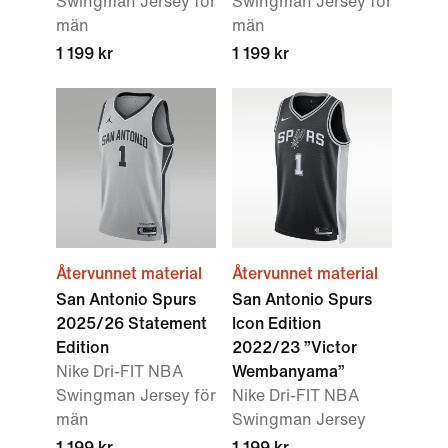
Swingman Jersey för
Swingman Jersey för
män
män
1 199 kr
1 199 kr
Återvunnet material
Återvunnet material
San Antonio Spurs
San Antonio Spurs
2025/26 Statement
Icon Edition
Edition
2022/23 ”Victor
Nike Dri-FIT NBA
Wembanyama”
Swingman Jersey för
Nike Dri-FIT NBA
män
Swingman Jersey
1 199 kr
1 199 kr