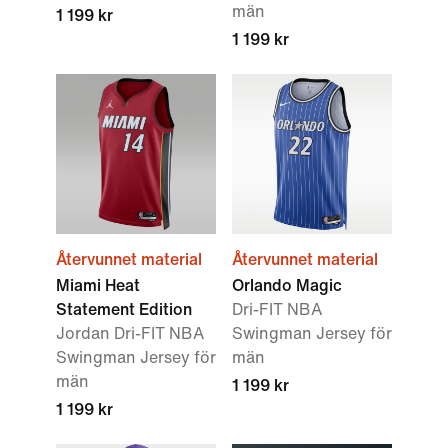
män
1 199 kr
1 199 kr
Återvunnet material
Återvunnet material
Miami Heat
Orlando Magic
Statement Edition
Dri-FIT NBA
Jordan Dri-FIT NBA
Swingman Jersey för
Swingman Jersey för
män
män
1 199 kr
1 199 kr