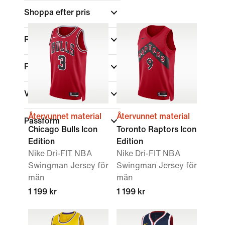
Shoppa efter pris
Rea och erbjudanden
Färg
Varumärke
Återvunnet material
Återvunnet material
Passform
Chicago Bulls Icon
Toronto Raptors Icon
Edition
Edition
Nike Dri-FIT NBA
Nike Dri-FIT NBA
Swingman Jersey för
Swingman Jersey för
män
män
1 199 kr
1 199 kr