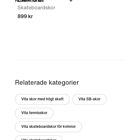
Kollektioner
Low Pro GT
Skateboardskor
899 kr
Relaterade kategorier
Vita skor med högt skaft
Vita SB-skor
Vita tennisskor
Vita skateboardskor för kvinnor