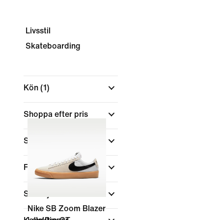
Livsstil
Skateboarding
Kön
(1)
Shoppa efter pris
Storlek
Färg
(1)
Skohöjd
Nike SB Zoom Blazer