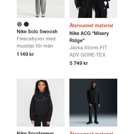
Återvunnet material
Nike Solo Swoosh
Nike ACG "Misery
Fleecebyxor med
Ridge"
muddar för män
Jacka Storm-FIT
1 149 kr
ADV GORE-TEX
5 749 kr
Nike Sportswear