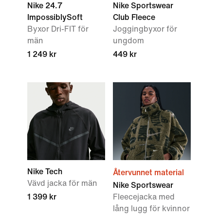
Nike 24.7
Nike Sportswear
ImpossiblySoft
Club Fleece
Byxor Dri-FIT för
Joggingbyxor för
män
ungdom
1 249 kr
449 kr
Nike Tech
Återvunnet material
Vävd jacka för män
Nike Sportswear
1 399 kr
Fleecejacka med
lång lugg för kvinnor