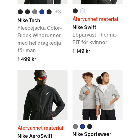
+3
Återvunnet material
Nike Tech
Nike Swift
Fleecejacka Color-
Löparväst Therma-
Block Windrunner
FIT för kvinnor
med hel dragkedja
för män
1 149 kr
1 499 kr
Återvunnet material
Nike Sportswear
Nike AeroSwift