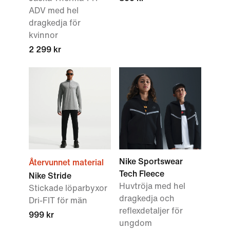
ADV med hel
dragkedja för
kvinnor
2 299 kr
Nike Sportswear
Återvunnet material
Tech Fleece
Nike Stride
Huvtröja med hel
Stickade löparbyxor
dragkedja och
Dri-FIT för män
reflexdetaljer för
999 kr
ungdom