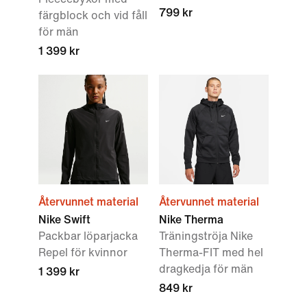
799 kr
färgblock och vid fåll
för män
1 399 kr
Återvunnet material
Återvunnet material
Nike Swift
Nike Therma
Packbar löparjacka
Träningströja Nike
Repel för kvinnor
Therma-FIT med hel
dragkedja för män
1 399 kr
849 kr