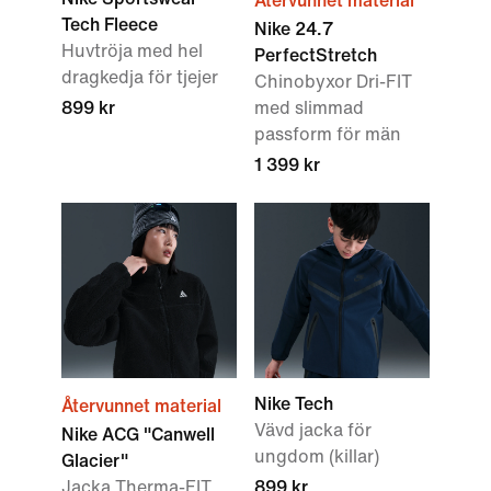
Återvunnet material
Tech Fleece
Nike 24.7
Huvtröja med hel
PerfectStretch
dragkedja för tjejer
Chinobyxor Dri-FIT
899 kr
med slimmad
passform för män
1 399 kr
Nike Tech
Återvunnet material
Vävd jacka för
Nike ACG "Canwell
ungdom (killar)
Glacier"
Jacka Therma-FIT
899 kr