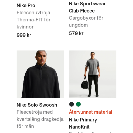
Nike Sportswear
Nike Pro
Club Fleece
Fleecehuvtröja
Cargobyxor för
Therma-FIT för
ungdom
kvinnor
579 kr
999 kr
Nike Solo Swoosh
Fleecetröja med
Återvunnet material
kvartslång dragkedja
Nike Primary
för män
NanoKnit