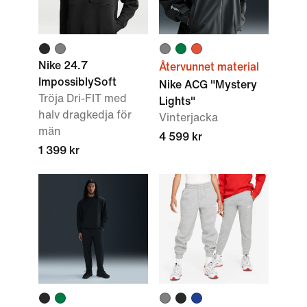
Nike 24.7
Återvunnet material
ImpossiblySoft
Nike ACG "Mystery
Tröja Dri-FIT med
Lights"
halv dragkedja för
Vinterjacka
män
4 599 kr
1 399 kr