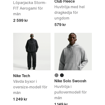
Club Fleece
Löparjacka Storm-
Huvtröja med hel
FIT Aerogami för
dragkedja för
män
ungdom
2 599 kr
579 kr
Nike Tech
Nike Solo Swoosh
Vävda byxor i
Huvtröja i
oversize-modell för
pullovermodell för
män
män
1 249 kr
1 149 kr