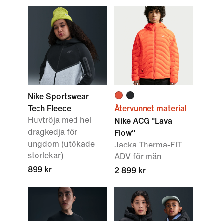
Nike Sportswear
Tech Fleece
Återvunnet material
Huvtröja med hel
Nike ACG "Lava
dragkedja för
Flow"
ungdom (utökade
Jacka Therma-FIT
storlekar)
ADV för män
899 kr
2 899 kr