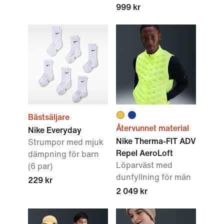
999 kr
Bästsäljare
Återvunnet material
Nike Everyday
Nike Therma-FIT ADV
Strumpor med mjuk
Repel AeroLoft
dämpning för barn
Löparväst med
(6 par)
dunfyllning för män
229 kr
2 049 kr