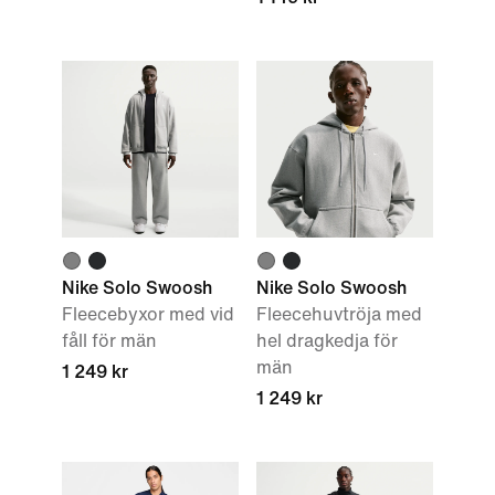
Nike Solo Swoosh
Nike Solo Swoosh
Fleecebyxor med vid
Fleecehuvtröja med
fåll för män
hel dragkedja för
män
1 249 kr
1 249 kr