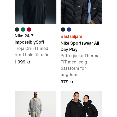
Nike 24.7
Bästsäljare
ImpossiblySoft
Nike Sportswear All
Tröja Dri-FIT med
Day Play
rund hals för män
Pufferjacka Therma-
1 099 kr
FIT med ledig
passform för
ungdom
979 kr