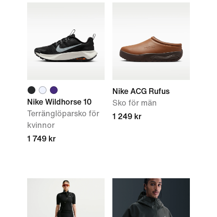
Nike ACG Rufus
Nike Wildhorse 10
Sko för män
Terränglöparsko för
1 249 kr
kvinnor
1 749 kr