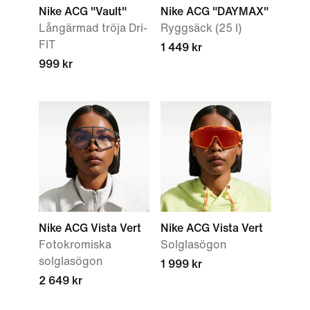
Nike ACG "Vault"
Nike ACG "DAYMAX"
Långärmad tröja Dri-
Ryggsäck (25 l)
FIT
1 449 kr
999 kr
Nike ACG Vista Vert
Nike ACG Vista Vert
Fotokromiska
Solglasögon
solglasögon
1 999 kr
2 649 kr