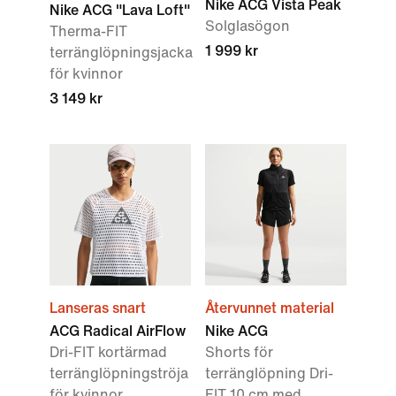
Nike ACG Vista Peak
Nike ACG "Lava Loft"
Solglasögon
Therma-FIT
1 999 kr
terränglöpningsjacka
för kvinnor
3 149 kr
Lanseras snart
Återvunnet material
ACG Radical AirFlow
Nike ACG
Dri-FIT kortärmad
Shorts för
terränglöpningströja
terränglöpning Dri-
för kvinnor
FIT 10 cm med