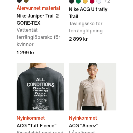
+
2
Återvunnet material
Nike ACG Ultrafly
Nike Juniper Trail 2
Trail
GORE-TEX
Tävlingssko för
Vattentät
terränglöpning
terränglöparsko för
2 899 kr
kvinnor
1 299 kr
Nyinkommet
Nyinkommet
ACG "Tuff Fleece"
ACG "Aireez"
Sweatshirt med rund
Långärmad