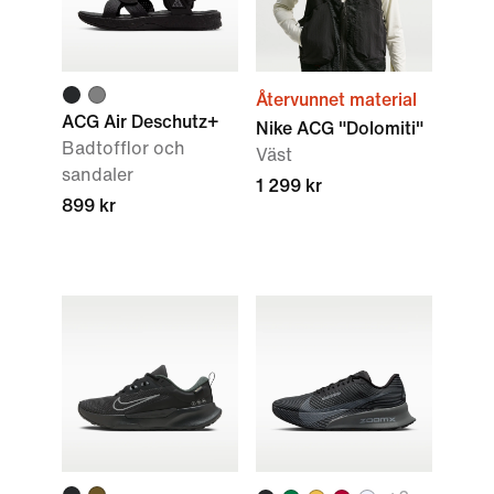
Återvunnet material
ACG Air Deschutz+
Nike ACG "Dolomiti"
Badtofflor och
Väst
sandaler
1 299 kr
899 kr