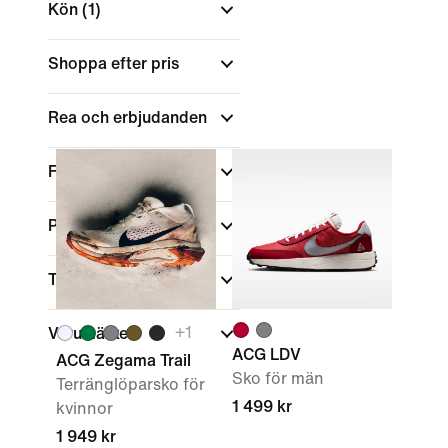
Kön
(1)
Shoppa efter pris
Rea och erbjudanden
Färg
Passform
Teknik
+
1
Varumärke
ACG LDV
ACG Zegama Trail
Sko för män
Terränglöparsko för
1 499 kr
kvinnor
1 949 kr