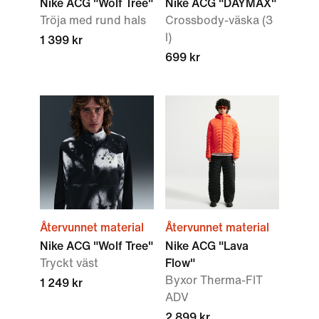
Nike ACG "Wolf Tree"
Nike ACG "DAYMAX"
Tröja med rund hals
Crossbody-väska (3
l)
1 399 kr
699 kr
Återvunnet material
Återvunnet material
Nike ACG "Wolf Tree"
Nike ACG "Lava
Tryckt väst
Flow"
Byxor Therma-FIT
1 249 kr
ADV
2 899 kr