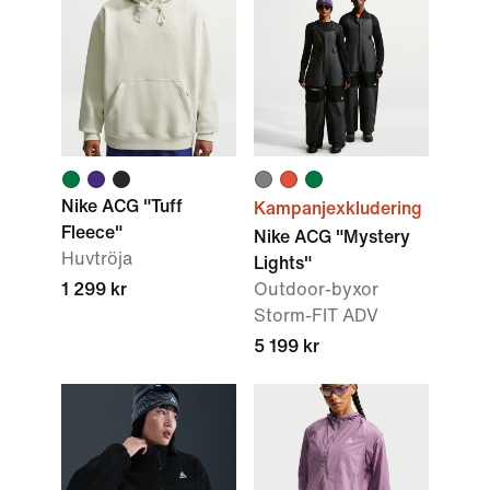
Nike ACG "Tuff
Kampanjexkludering
Fleece"
Nike ACG "Mystery
Huvtröja
Lights"
1 299 kr
Outdoor-byxor
Storm-FIT ADV
5 199 kr