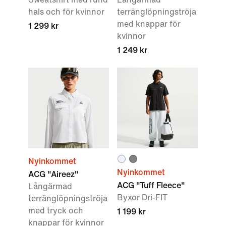
hals och för kvinnor
terränglöpningströja
med knappar för
1 299 kr
kvinnor
1 249 kr
Nyinkommet
Nyinkommet
ACG "Aireez"
ACG "Tuff Fleece"
Långärmad
Byxor Dri-FIT
terränglöpningströja
med tryck och
1 199 kr
knappar för kvinnor