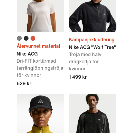
Kampanjexkludering
Återvunnet material
Nike ACG "Wolf Tree"
Nike ACG
Tröja med halv
Dri-FIT kortärmad
dragkedja för
terränglöpningströja
kvinnor
för kvinnor
1 499 kr
629 kr