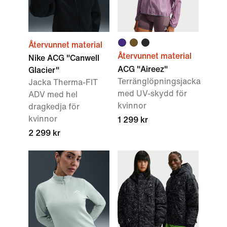
Återvunnet material
Återvunnet material
Nike ACG "Canwell
ACG "Aireez"
Glacier"
Terränglöpningsjacka
Jacka Therma-FIT
med UV-skydd för
ADV med hel
kvinnor
dragkedja för
kvinnor
1 299 kr
2 299 kr