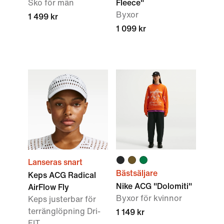
Sko för män
Fleece"
Byxor
1 499 kr
1 099 kr
Lanseras snart
Bästsäljare
Keps ACG Radical
Nike ACG "Dolomiti"
AirFlow Fly
Byxor för kvinnor
Keps justerbar för
terränglöpning Dri-
1 149 kr
FIT