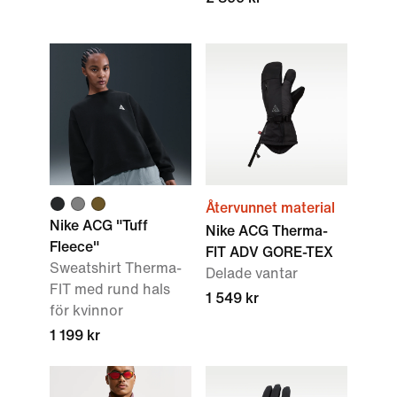
Återvunnet material
Nike ACG "Tuff
Nike ACG Therma-
Fleece"
FIT ADV GORE-TEX
Sweatshirt Therma-
Delade vantar
FIT med rund hals
1 549 kr
för kvinnor
1 199 kr