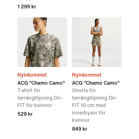
1 299 kr
Nyinkommet
Nyinkommet
ACG "Chamo Camo"
ACG "Chamo Camo"
T-shirt för
Shorts för
terränglöpning Dri-
terränglöpning Dri-
FIT för kvinnor
FIT 10 cm med
innerbyxor för
529 kr
kvinnor
849 kr