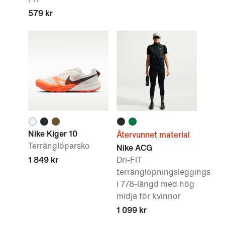
579 kr
Nike Kiger 10
Återvunnet material
Terränglöparsko
Nike ACG
1 849 kr
Dri-FIT
terränglöpningsleggings
i 7/8-längd med hög
midja för kvinnor
1 099 kr