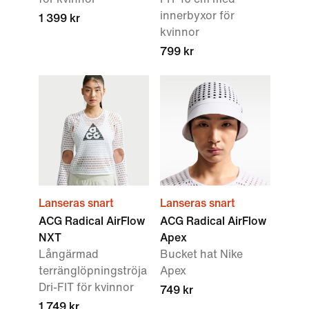
innerbyxor för
1 399 kr
kvinnor
799 kr
Lanseras snart
Lanseras snart
ACG Radical AirFlow
ACG Radical AirFlow
NXT
Apex
Långärmad
Bucket hat Nike
terränglöpningströja
Apex
Dri-FIT för kvinnor
749 kr
1 749 kr