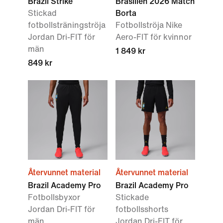
Brazil Strike
Brasilien 2026 Match
Stickad
Borta
fotbollsträningströja
Fotbollströja Nike
Jordan Dri-FIT för
Aero-FIT för kvinnor
män
1 849 kr
849 kr
Återvunnet material
Återvunnet material
Brazil Academy Pro
Brazil Academy Pro
Fotbollsbyxor
Stickade
Jordan Dri-FIT för
fotbollsshorts
män
Jordan Dri-FIT för