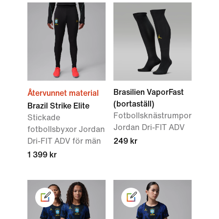
Brasilien VaporFast
Återvunnet material
(bortaställ)
Brazil Strike Elite
Fotbollsknästrumpor
Stickade
Jordan Dri-FIT ADV
fotbollsbyxor Jordan
Dri-FIT ADV för män
249 kr
1 399 kr