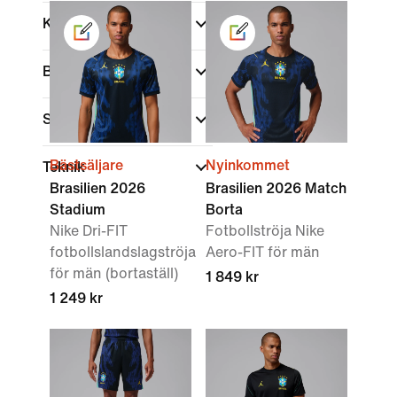
Kön
Barn
Shoppa efter pris
Bästsäljare
Nyinkommet
Teknik
Brasilien 2026
Brasilien 2026 Match
Stadium
Borta
Nike Dri-FIT
Fotbollströja Nike
fotbollslandslagströja
Aero-FIT för män
för män (bortaställ)
1 849 kr
1 249 kr