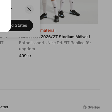
States.
United States
Återvunnet material
vakt
Chelsea FC 2026/27 Stadium Målvakt
IT
Fotbollsshorts Nike Dri-FIT Replica för
ungdom
499 kr
atter
Sverige