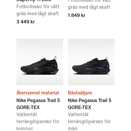
Fotbollssko för vått
Fotbollssko för vått
gräs med lågt skaft
gräs med lågt skaft
1 849 kr
3 449 kr
Återvunnet material
Bästsäljare
Nike Pegasus Trail 5
Nike Pegasus Trail 5
GORE-TEX
GORE-TEX
Vattentät
Vattentät
terränglöparsko för
terränglöparsko för
kvinnor
män