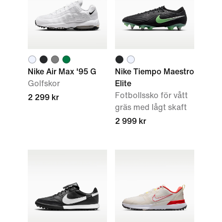
Nike Air Max '95 G
Nike Tiempo Maestro
Golfskor
Elite
Fotbollssko för vått
2 299 kr
gräs med lågt skaft
2 999 kr