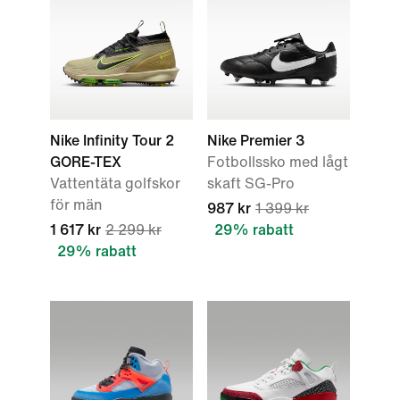
Nike Infinity Tour 2
Nike Premier 3
GORE-TEX
Fotbollssko med lågt
Vattentäta golfskor
skaft SG-Pro
för män
987 kr
1 399 kr
1 617 kr
2 299 kr
29% rabatt
29% rabatt