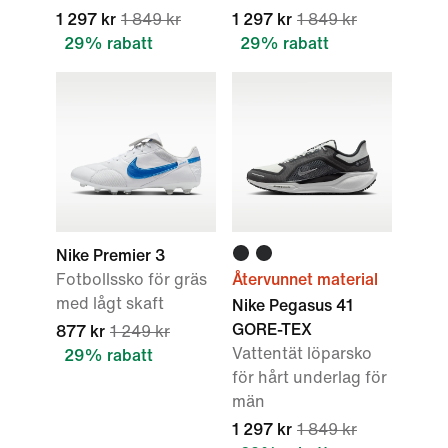
1 297 kr
1 849 kr
1 297 kr
1 849 kr
29% rabatt
29% rabatt
Nike Premier 3
Fotbollssko för gräs
Återvunnet material
med lågt skaft
Nike Pegasus 41
GORE-TEX
877 kr
1 249 kr
Vattentät löparsko
29% rabatt
för hårt underlag för
män
1 297 kr
1 849 kr