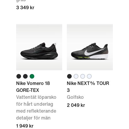
3 349 kr
Nike Vomero 18
Nike NEXT% TOUR
GORE-TEX
3
Vattentät löparsko
Golfsko
för hårt underlag
2 049 kr
med reflekterande
detaljer för män
1 949 kr