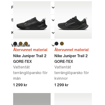
Färg
Skohöjd
Kollektioner
Varumärke
Återvunnet material
Återvunnet material
Nike Juniper Trail 2
Nike Juniper Trail 2
GORE-TEX
GORE-TEX
Vattentät
Vattentät
terränglöparsko för
terränglöparsko för
män
kvinnor
1 299 kr
1 299 kr