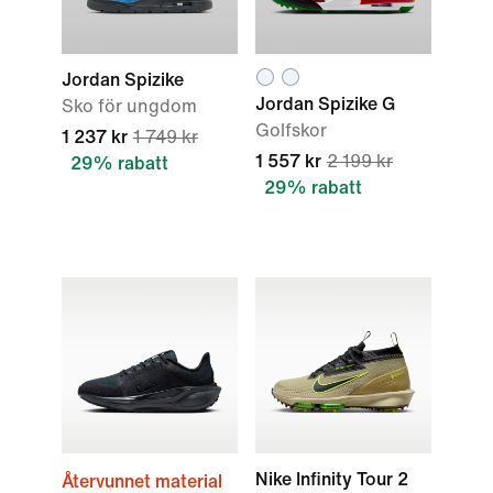
Jordan Spizike
Jordan Spizike G
Sko för ungdom
Golfskor
1 237 kr
1 749 kr
1 557 kr
2 199 kr
29% rabatt
29% rabatt
Nike Infinity Tour 2
Återvunnet material