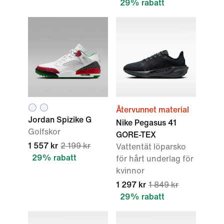
29% rabatt
Återvunnet material
Jordan Spizike G
Nike Pegasus 41
Golfskor
GORE-TEX
1 557 kr
2 199 kr
Vattentät löparsko
29% rabatt
för hårt underlag för
kvinnor
1 297 kr
1 849 kr
29% rabatt