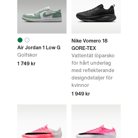
Nike Vomero 18
Air Jordan 1 Low G
GORE-TEX
Golfskor
Vattentät löparsko
för hårt underlag
1 749 kr
med reflekterande
designdetaljer för
kvinnor
1 949 kr