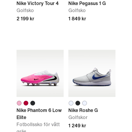
Nike Victory Tour 4
Nike Pegasus 1 G
Golfsko
Golfsko
2 199 kr
1 849 kr
Nike Phantom 6 Low
Nike Roshe G
Elite
Golfskor
Fotbollssko för vått
1 249 kr
gräs