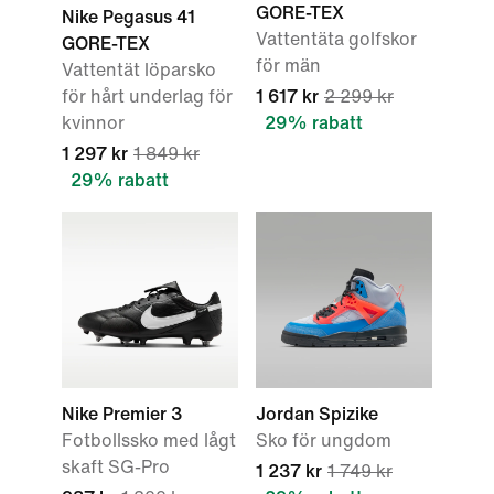
GORE-TEX
Nike Pegasus 41
Vattentäta golfskor
GORE-TEX
för män
Vattentät löparsko
för hårt underlag för
1 617 kr
2 299 kr
kvinnor
29% rabatt
1 297 kr
1 849 kr
29% rabatt
Nike Premier 3
Jordan Spizike
Fotbollssko med lågt
Sko för ungdom
skaft SG-Pro
1 237 kr
1 749 kr