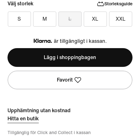
Välj storlek
Storleksguide
S
M
L
XL
XXL
är tillgängligt i kassan.
Klarna
Lägg i shoppingbagen
Favorit
Upphämtning utan kostnad
Hitta en butik
Tillgänglig för Click and Collect i kassan