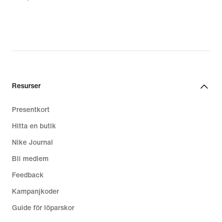
267,00 kr,
original
price
379,00 kr
Resurser
Presentkort
Hitta en butik
Nike Journal
Bli medlem
Feedback
Kampanjkoder
Guide för löparskor