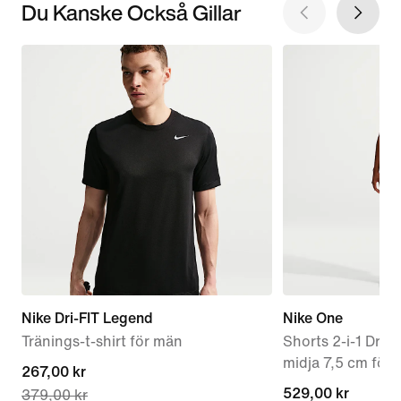
Du Kanske Också Gillar
Nike Dri-FIT Legend
Nike One
Tränings-t-shirt för män
Shorts 2-i-1 Dri
midja 7,5 cm för 
current
267,00 kr
529,00 kr
529,00 kr
379,00 kr
price