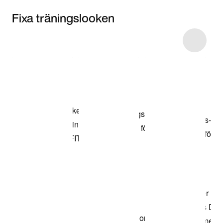
Fixa träningslooken
Item 3 of 24
Shoppa
modellen