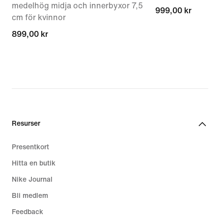
medelhög midja och innerbyxor 7,5
999,00 kr
999,00 kr
cm för kvinnor
899,00 kr
899,00 kr
Resurser
Presentkort
Hitta en butik
Nike Journal
Bli medlem
Feedback