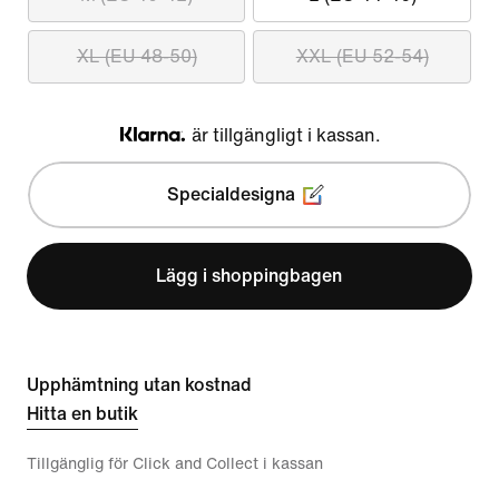
XL (EU 48-50)
XXL (EU 52-54)
är tillgängligt i kassan.
Klarna
Specialdesigna
Lägg i shoppingbagen
Upphämtning utan kostnad
Hitta en butik
Tillgänglig för Click and Collect i kassan