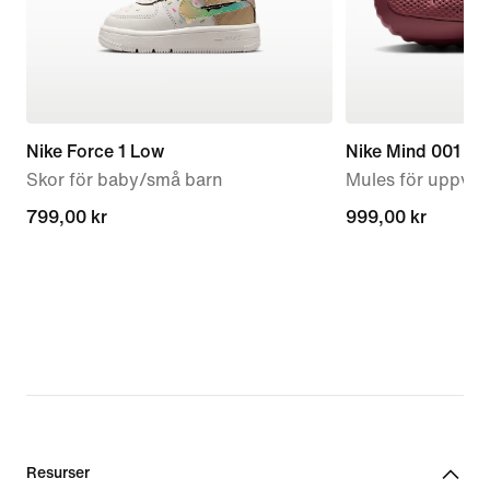
Nike Force 1 Low
Nike Mind 001
Skor för baby/små barn
Mules för uppvär
799,00 kr
799,00 kr
999,00 kr
999,00 kr
Resurser