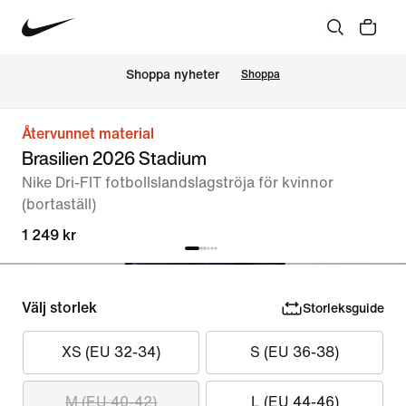
Shoppa nyheter
Shoppa
Återvunnet material
Brasilien 2026 Stadium
Nike Dri-FIT fotbollslandslagströja för kvinnor
(bortaställ)
1 249 kr
Välj storlek
Storleksguide
XS (EU 32-34)
S (EU 36-38)
M (EU 40-42)
L (EU 44-46)