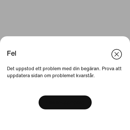
Fel
We think you are in United States.
Update your location?
Det uppstod ett problem med din begäran. Prova att
Resurser
uppdatera sidan om problemet kvarstår.
Sverige
United States
Presentkort
[ Code: D1B61E47 ]
Hitta en butik
Visa shoppingbag
Nike Journal
Bli medlem
Feedback