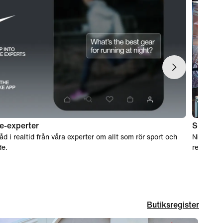
e-experter
Som sho
råd i realtid från våra experter om allt som rör sport och
Nike-medl
e.
returer p
Butiksregister