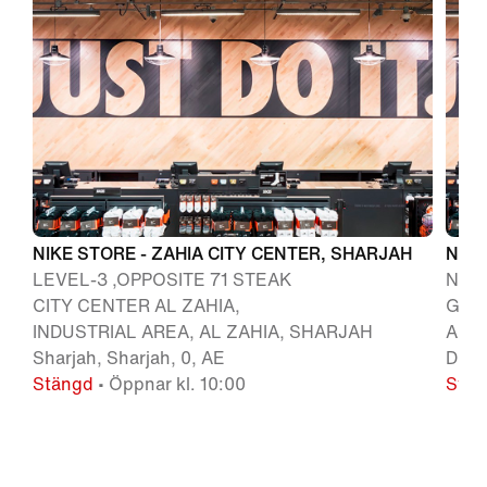
NIKE STORE - ZAHIA CITY CENTER, SHARJAH
NIKE
LEVEL-3 ,OPPOSITE 71 STEAK
Nike 
CITY CENTER AL ZAHIA,
Grou
INDUSTRIAL AREA, AL ZAHIA, SHARJAH
Al Kh
Sharjah, Sharjah, 0, AE
Duba
Stängd
• Öppnar kl. 10:00
Stän