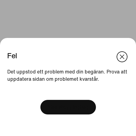
Fel
We think you are in United States.
Update your location?
Det uppstod ett problem med din begäran. Prova att
Resurser
uppdatera sidan om problemet kvarstår.
Sverige
United States
Presentkort
[ Code: D1B61E47 ]
Hitta en butik
Visa shoppingbag
Nike Journal
Bli medlem
Feedback