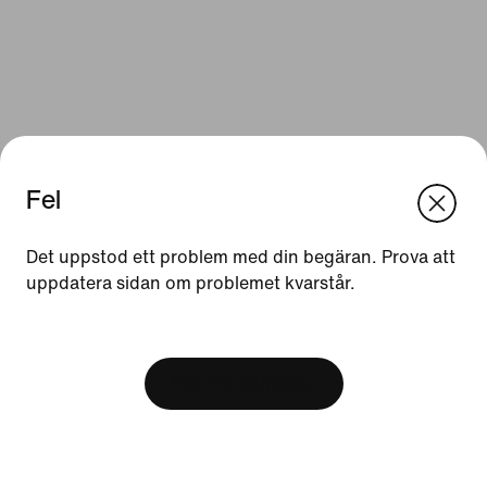
Fel
We think you are in United States.
Update your location?
Det uppstod ett problem med din begäran. Prova att
Resurser
uppdatera sidan om problemet kvarstår.
Sverige
United States
Presentkort
[ Code: D1B61E47 ]
Hitta en butik
Visa shoppingbag
Nike Journal
Bli medlem
Feedback