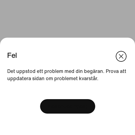
Fel
We think you are in United States.
Update your location?
Det uppstod ett problem med din begäran. Prova att
Resurser
uppdatera sidan om problemet kvarstår.
Sverige
United States
Presentkort
[ Code: D1B61E47 ]
Hitta en butik
Visa shoppingbag
Nike Journal
Bli medlem
Feedback