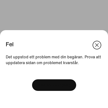
Fel
We think you are in United States.
Update your location?
Det uppstod ett problem med din begäran. Prova att
Resurser
uppdatera sidan om problemet kvarstår.
Sverige
United States
Presentkort
[ Code: D1B61E47 ]
Hitta en butik
Visa shoppingbag
Nike Journal
Bli medlem
Feedback