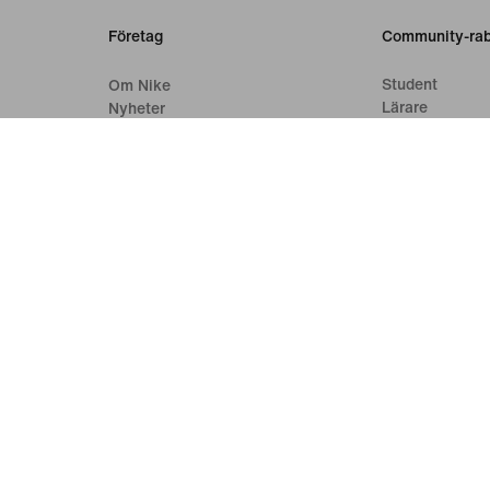
Företag
Community-rab
Student
Om Nike
Lärare
Nyheter
Sjukvårdsperso
Karriär
Investerare
Hållbarhet
Hjälpmedel
Tillgänglighetsredogörelse
Purpose
Nike Coaching
örsäljningsvillkor
Företagsinformation
Integritets- och cookiepolicy
In