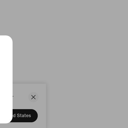
States.
United States