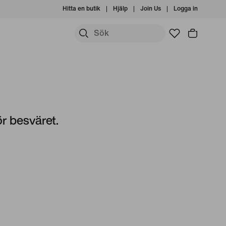
Hitta en butik
Hjälp
Join Us
Logga in
ör besväret.