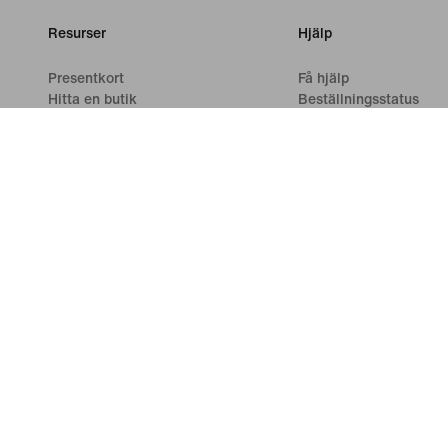
Resurser
Hjälp
Presentkort
Få hjälp
Hitta en butik
Beställningsstatus
Nike Journal
Frakt och leverans
Bli medlem
Returer
Feedback
Betalningsalternativ
Kampanjkoder
Kontakta oss
Guide för löparskor
Recensioner
©
2026
Nike, Inc. Med ensamrätt
Guider
Användarvillkor
F