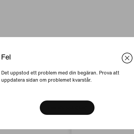
Fel
Det uppstod ett problem med din begäran. Prova att
uppdatera sidan om problemet kvarstår.
[ Code: D1B61E47 ]
We think you are in United 
Update your location?
Visa shoppingbag
Sverige