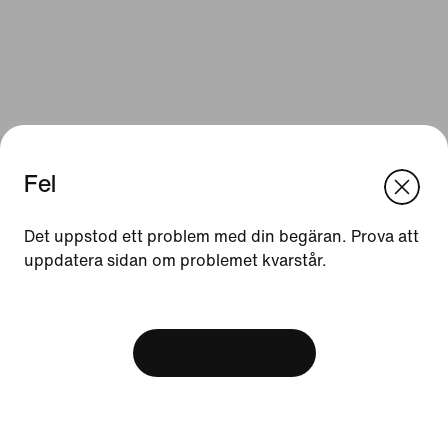
Fel
We think you are in United States.
Update your location?
Det uppstod ett problem med din begäran. Prova att
Resurser
uppdatera sidan om problemet kvarstår.
Sverige
United States
Presentkort
[ Code: D1B61E47 ]
Hitta en butik
Visa shoppingbag
Nike Journal
Bli medlem
Feedback