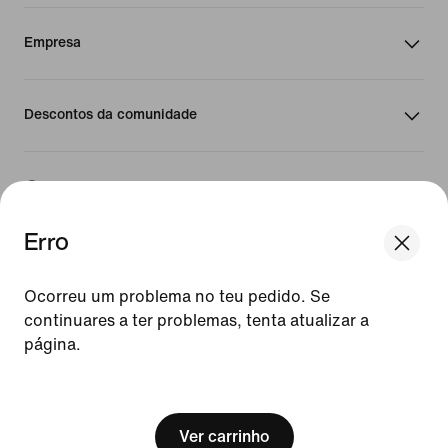
Empresa
Descontos da comunidade
Portugal
Erro
©
2026
Nike Inc. Todos os direitos reservados
Guias
Ocorreu um problema no teu pedido. Se
Termos de Utilização
continuares a ter problemas, tenta atualizar a
Termos de Venda
página.
Detalhes da empresa
Política de Privacidade e de Cookies
[ Code: D1B61E47 ]
Definição de privacidade e cookies
Ver carrinho