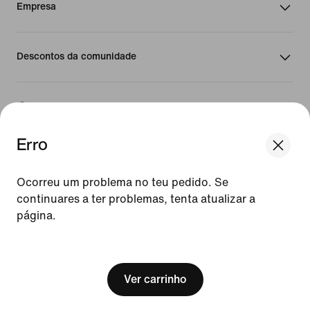
Empresa
Descontos da comunidade
Portugal
Erro
©
2026
Nike Inc. Todos os direitos reservados
Guias
Ocorreu um problema no teu pedido. Se
Termos de Utilização
continuares a ter problemas, tenta atualizar a
Termos de Venda
página.
Detalhes da empresa
Política de Privacidade e de Cookies
[ Code: D1B61E47 ]
Definição de privacidade e cookies
Ver carrinho