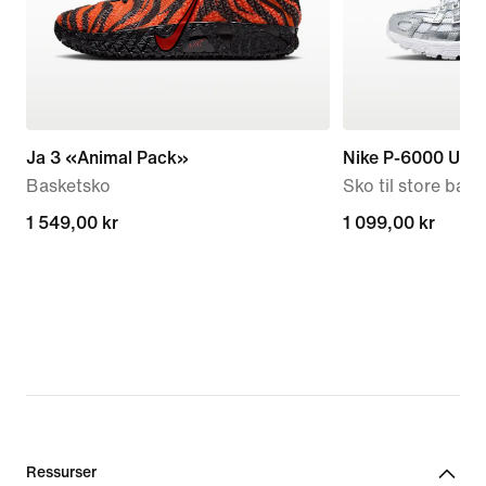
Ja 3 «Animal Pack»
Nike P-6000 Utili
Basketsko
Sko til store barn
1 549,00 kr
1 549,00 kr
1 099,00 kr
1 099,00 kr
Ressurser