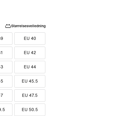
Størrelsesveiledning
39
EU 40
41
EU 42
43
EU 44
45
EU 45.5
47
EU 47.5
9.5
EU 50.5