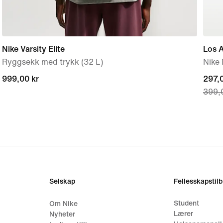
Nike Varsity Elite
Los A
Ryggsekk med trykk (32 L)
Nike 
999,00 kr
999,00 kr
curre
297,0
399,
price
297,0
origi
price
399,
Selskap
Fellesskapstil
Student
Om Nike
Lærer
Nyheter