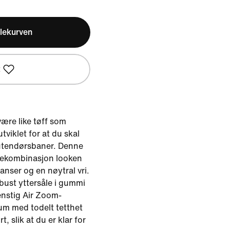
lekurven
t
være like tøff som
utviklet for at du skal
utendørsbaner. Denne
gekombinasjon looken
anser og en nøytral vri.
obust yttersåle i gummi
enstig Air Zoom-
um med todelt tetthet
, slik at du er klar for