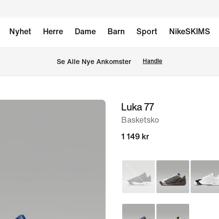
Nyhet
Herre
Dame
Barn
Sport
NikeSKIMS
Se Alle Nye Ankomster
Handle
Luka 77
bilde
1
Basketsko
av
1 149 kr
9