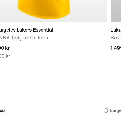
ngeles Lakers Essential
Luka 5
NBA T-skjorte til herre
Basketsko
nt
0 kr
1 499,00 k
1 499,00 k
00 kr
0 kr,
nal
00 kr
bud
Norge