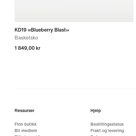
KD19 «Blueberry Blast»
Basketsko
1 849,00 kr
1 849,00 kr
Ressurser
Hjelp
Finn butikk
Bestillingsstatus
Bli medlem
Frakt og levering