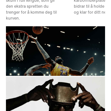
skum i full lengde, som gir
karbonfiberplate un
den ekstra spretten du
bidrar til å holde fo
trenger for å komme deg til
og klar for ditt nest
kurven.