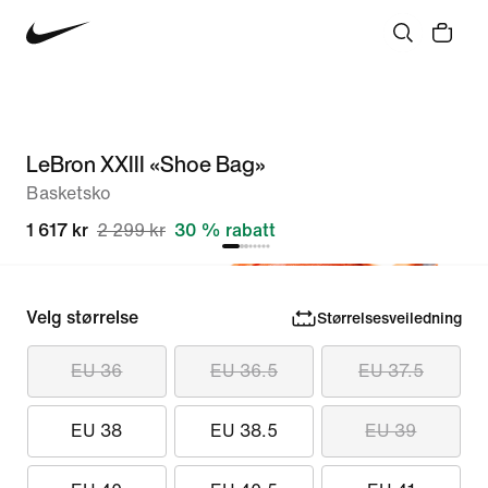
LeBron XXIII «Shoe Bag»
Basketsko
1 617 kr
2 299 kr
30 % rabatt
Velg størrelse
Størrelsesveiledning
EU 36
EU 36.5
EU 37.5
EU 38
EU 38.5
EU 39