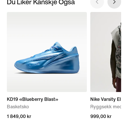
Du Liker Kanskje Også
KD19 «Blueberry Blast»
Nike Varsity Elite
Basketsko
Ryggsekk med try
1 849,00 kr
1 849,00 kr
999,00 kr
999,00 kr