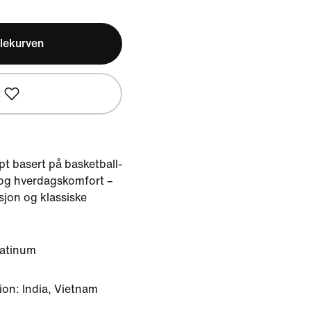
lekurven
t
t basert på basketball-
og hverdagskomfort –
sjon og klassiske
latinum
on: India, Vietnam