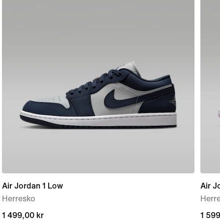
Air Jordan 1 Low
Air J
Herresko
Herr
1 499,00 kr
1 499,00 kr
1 599
1 599