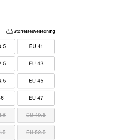
Størrelsesveiledning
0.5
EU 41
2.5
EU 43
4.5
EU 45
46
EU 47
8.5
EU 49.5
1.5
EU 52.5