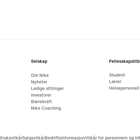
Selskap
Fellesskapstil
Student
Om Nike
Lærer
Nyheter
Helsepersonell
Ledige stillinger
Investorer
Bærekraft
Nike Coaching
Bruksvilkår
Salgsvilkår
Bedriftsinformasjon
Vilkår for personvern og i