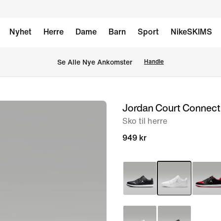
Nyhet
Herre
Dame
Barn
Sport
NikeSKIMS
Se Alle Nye Ankomster
Handle
Jordan Court Connec
bilde
1
Sko til herre
av
949 kr
8