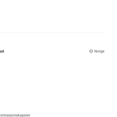
bud
Norge
nformasjonskapsler