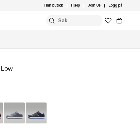
Finn butikk
Hjelp
Join Us
Logg på
t Low