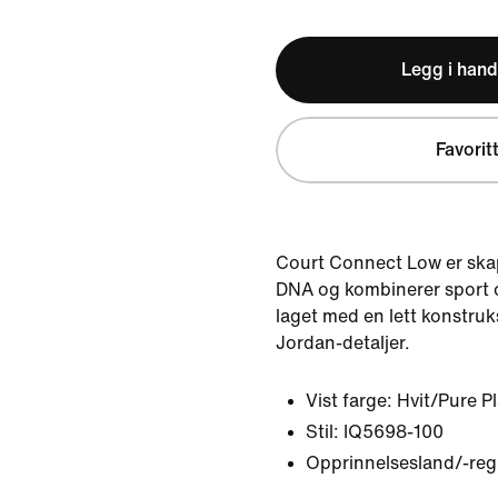
Legg i hand
Favorit
Court Connect Low er skap
DNA og kombinerer sport 
laget med en lett konstruk
Jordan-detaljer.
Vist farge:
Hvit/Pure P
Stil:
IQ5698-100
Opprinnelsesland/-regi