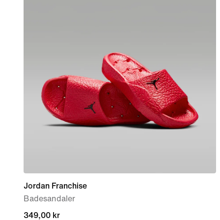
Jordan Franchise
Badesandaler
349,00 kr
349,00 kr