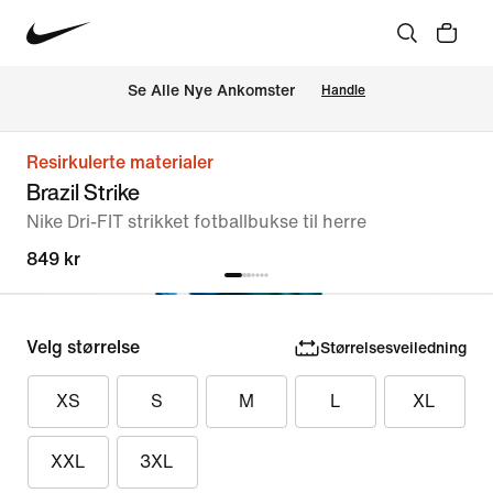
Se Alle Nye Ankomster
Handle
Resirkulerte materialer
Brazil Strike
Nike Dri-FIT strikket fotballbukse til herre
849 kr
Velg størrelse
Størrelsesveiledning
XS
S
M
L
XL
XXL
3XL