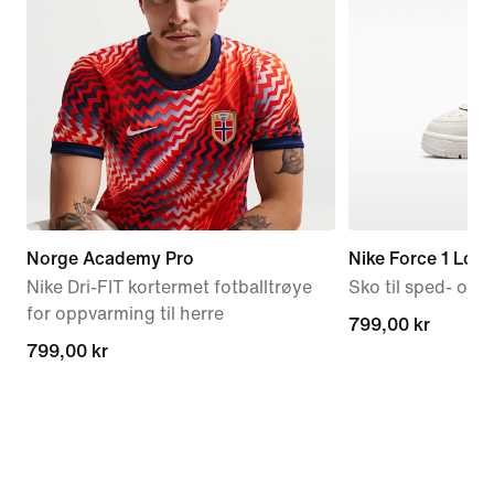
Norge Academy Pro
Nike Force 1 Low
Nike Dri-FIT kortermet fotballtrøye
Sko til sped- og
for oppvarming til herre
799,00 kr
799,00 kr
799,00 kr
799,00 kr