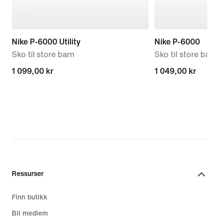
Nike P-6000 Utility
Nike P-6000
Sko til store barn
Sko til store barn
1 099,00 kr
1 099,00 kr
1 049,00 kr
1 049,00 kr
Ressurser
Finn butikk
Bli medlem