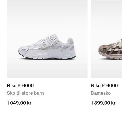
Nike P-6000
Nike P-6000
Sko til store barn
Damesko
1 049,00 kr
1 049,00 kr
1 399,00 kr
1 399,00 kr