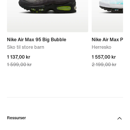
Nike Air Max 95 Big Bubble
Nike Air Max Plus
Sko til store barn
Herresko
current
1 137,00 kr
current
1 557,00 kr
1 599,00 kr
2 199,00 kr
price
price
1 137,00 kr,
1 557,00 kr,
original
original
price
price
1 599,00 kr
2 199,00 kr
Ressurser