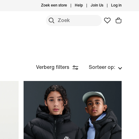
Zoek een store
Help
Join Us
Log in
Verberg filters
Sorteer op: