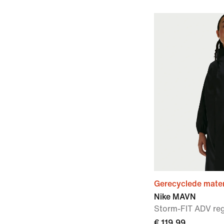
Gerecyclede mater
Nike MAVN
Storm-FIT ADV reg
€ 119,99