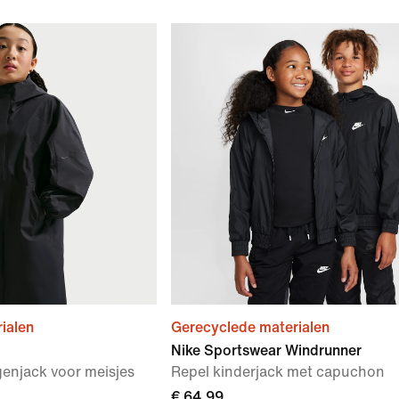
ialen
Gerecyclede materialen
Nike Sportswear Windrunner
enjack voor meisjes
Repel kinderjack met capuchon
€ 64,99