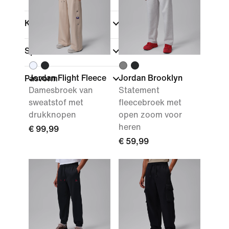
Kleur
Sport
Jordan Flight Fleece
Jordan Brooklyn
Pasvorm
Damesbroek van
Statement
sweatstof met
fleecebroek met
drukknopen
open zoom voor
heren
€ 99,99
€ 59,99