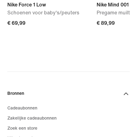
Nike Force 1 Low
Nike Mind 001
Schoenen voor baby's/peuters
Pregame muiltjes
€ 69,99
€ 69,99
€ 89,99
€ 89,99
Bronnen
Cadeaubonnen
Zakelijke cadeaubonnen
Zoek een store