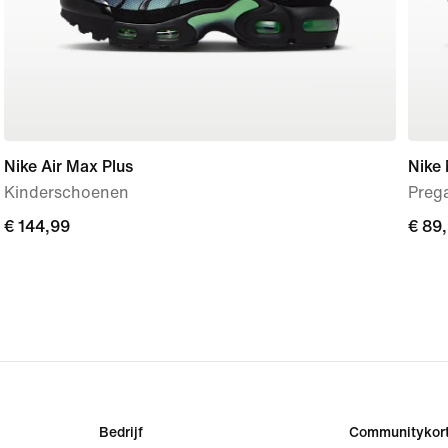
Nike Air Max Plus
Nike
Kinderschoenen
Preg
€ 144,99
€ 144,99
€ 89
€ 89
Bedrijf
Communitykort