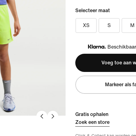
Selecteer maat
XS
S
M
Beschikbaar 
Klarna
Voeg toe aan 
Markeer als f
Gratis ophalen
Zoek een store
Click & Collect kan worden ge