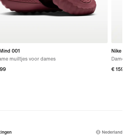
 Mind 001
Nike Zoom
ame muiltjes voor dames
Damessch
,99
,99
€ 159,99
€ 159,99
ingen
Nederland