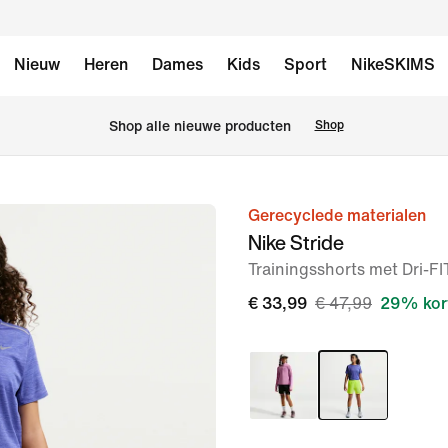
Nieuw
Heren
Dames
Kids
Sport
NikeSKIMS
 Shop alle nieuwe producten
Shop
Gerecyclede materialen
afbeelding
Nike Stride
1
Trainingsshorts met Dri-F
van
5
€ 33,99
€ 47,99
29% kor