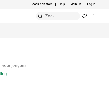
Zoek een store
Help
Join Us
Log in
IT voor jongens
ting