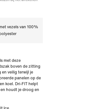
 met vezels van 100%
polyester
ils met deze
itszak boven de zitting
en veilig terwijl je
foreerde panelen op de
n koel. Dri-FIT helpt
 en houdt je droog en
lt Ice