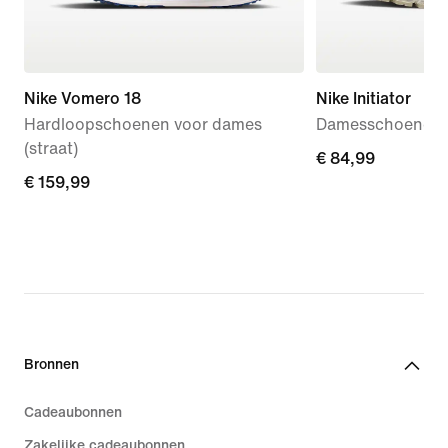
Nike Vomero 18
Nike Initiator
Hardloopschoenen voor dames
Damesschoenen
(straat)
€ 84,99
€ 84,99
€ 159,99
€ 159,99
Bronnen
Cadeaubonnen
Zakelijke cadeaubonnen