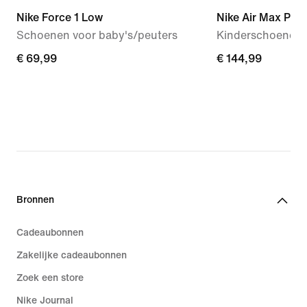
Nike Force 1 Low
Nike Air Max Plus
Schoenen voor baby's/peuters
Kinderschoenen
€ 69,99
€ 69,99
€ 144,99
€ 144,99
Bronnen
Cadeaubonnen
Zakelijke cadeaubonnen
Zoek een store
Nike Journal