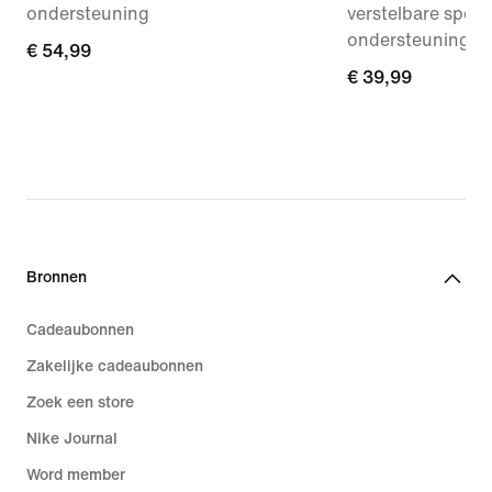
ondersteuning
verstelbare spor
ondersteuning
€ 54,99
€ 54,99
€ 39,99
€ 39,99
Bronnen
Cadeaubonnen
Zakelijke cadeaubonnen
Zoek een store
Nike Journal
Word member