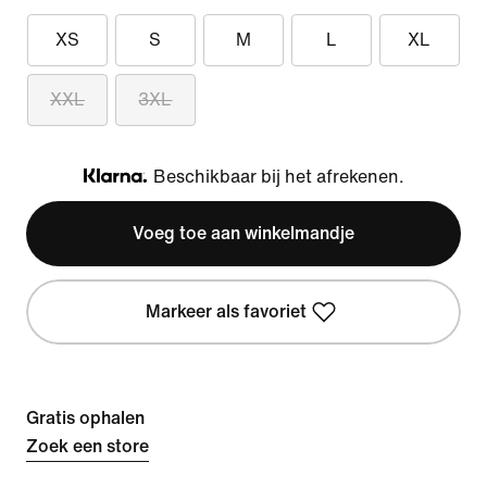
XS
S
M
L
XL
XXL
3XL
Beschikbaar bij het afrekenen.
Klarna
Voeg toe aan winkelmandje
Markeer als favoriet
Gratis ophalen
Zoek een store