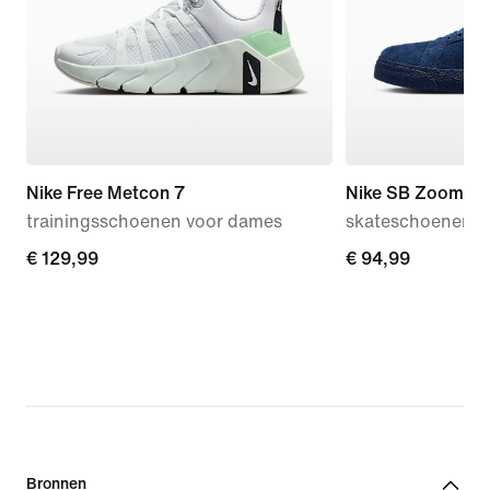
Nike Free Metcon 7
Nike SB Zoom Bl
trainingsschoenen voor dames
skateschoenen
€ 129,99
€ 129,99
€ 94,99
€ 94,99
Bronnen