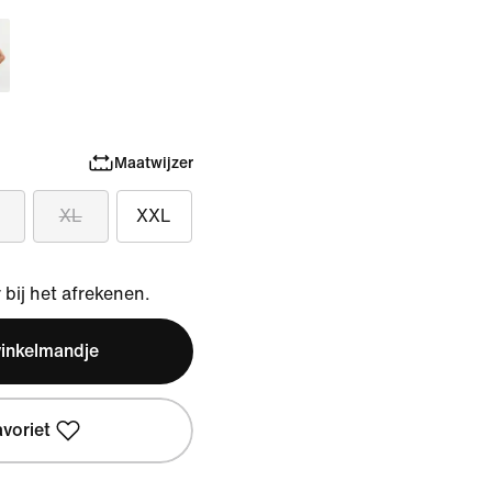
Maatwijzer
XL
XXL
bij het afrekenen.
winkelmandje
avoriet