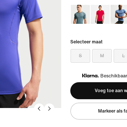
Selecteer maat
S
M
L
Beschikbaar 
Klarna
Voeg toe aan 
Markeer als f