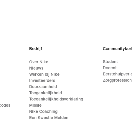
Bedrijf
Communitykort
Student
Over Nike
Docent
Nieuws
Eerstehulpverl
Werken bij Nike
Zorgprofession
Investeerders
Duurzaamheid
Toegankelijkheid
Toegankelijkheidsverklaring
ecodes
Missie
Nike Coaching
Een Kwestie Melden