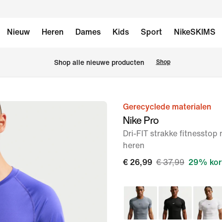
Nieuw
Heren
Dames
Kids
Sport
NikeSKIMS
 Shop alle nieuwe producten
Shop
Gerecyclede materialen
afbeelding
Nike Pro
1
Dri-FIT strakke fitnessto
van
heren
6
€ 26,99
€ 37,99
29% kor