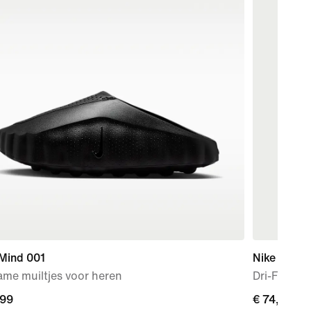
 Mind 001
Nike Pro Tr
me muiltjes voor heren
Dri-FIT AD
,99
,99
€ 74,99
€ 74,99