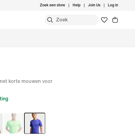
Zoek een store
Help
Join Us
Log in
p met korte mouwen voor
ting